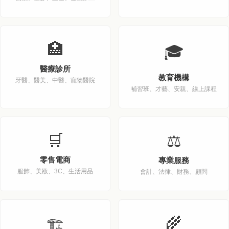
🏥
🎓
醫療診所
教育機構
牙醫、醫美、中醫、寵物醫院
補習班、才藝、安親、線上課程
🛒
⚖️
零售電商
專業服務
服飾、美妝、3C、生活用品
會計、法律、財務、顧問
🌾
🏗️