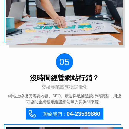
9
7
0
0
8
6
0
9
9
05
7
5
沒時間經營網站行銷？
9
8
8
0
6
4
交給專業團隊穩定優化
網站上線後仍需要內容、SEO、廣告與數據追蹤持續調整，川流
可協助企業穩定維護網站曝光與詢問來源。
8
7
0
7
9
5
3
04-23599860
聯絡我們：