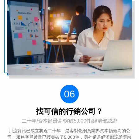
7
6
0
9
6
8
4
2
6
5
9
8
5
7
3
1
5
4
8
7
0
4
6
2
0
4
3
7
6
9
3
5
1
9
06
3
2
6
0
找可信的行銷公司？
5
8
2
4
0
8
二十年/資本額最高/突破5,000件/經濟部認證
川流資訊已成立將近二十年，是客製化網頁業界資本額最高的公
司，服務客戶數量已經突破了5,000件，另外還是經濟部認證雲端