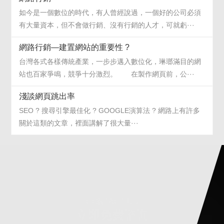
如今是一個數位的時代，有人曾經說過，一個好的公司必須
有大量資本，但不會做行銷、沒有行銷的人才，可就虧···
網路行銷—建置網站的重要性 ?
台灣各式各樣傳統產業，一步步邁入數位化，琳瑯滿目的網
站也百家爭鳴，競爭十分激烈。 在製作網頁前，公···
淺談網頁跳出率
SEO ? 搜尋引擎最佳化 ? GOOGLE演算法 ? 網路上有許多
關於這類的文章，裡面講解了很大量···
CONTACT US
立即免費諮詢