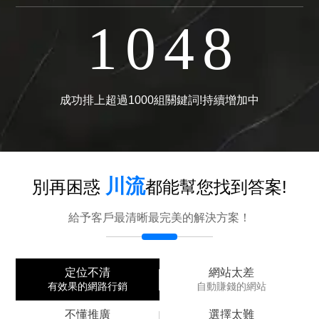
1
0
4
8
3
6
0
2
0
3
7
2
1
成功排上超過1000組關鍵詞!持續增加中
2
6
1
0
川流
別再困惑
都能幫您找到答案!
1
5
給予客戶最清晰最完美的解決方案！
0
4
定位不清
網站太差
有效果的網路行銷
自動賺錢的網站
不懂推廣
選擇太難