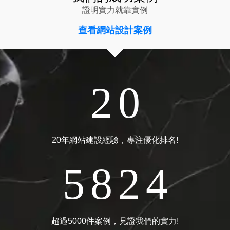
7
6
0
4
9
2
6
8
4
2
證明實力就靠實例
6
5
9
3
查看網站設計案例
8
1
5
7
3
1
5
4
8
2
7
0
4
6
2
0
4
3
7
1
6
9
3
5
1
20年網站建設經驗，專注優化排名!
3
2
6
0
5
8
2
4
2
1
5
9
4
7
1
3
超過5000件案例，見證我們的實力!