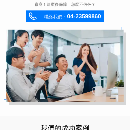
2
1
5
9
4
7
1
3
9
7
廠商！這麼多保障，怎麼不信任？
04-23599860
聯絡我們：
1
0
4
8
3
6
0
2
8
6
0
9
3
7
2
5
9
1
7
5
9
8
2
6
1
4
8
0
6
4
8
7
1
5
0
3
7
9
5
3
我們的成功案例