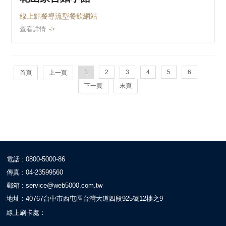
線上點餐導流型餐飲網站
查看詳情
1
2
3
4
5
6
首頁
上一頁
下一頁
末頁
電話 : 0800-5000-86
傳真 : 04-23599560
郵箱 :
service@web5000.com.tw
地址 : 40767台中市西屯區台灣大道四段925號12樓之9
線上刷卡處：