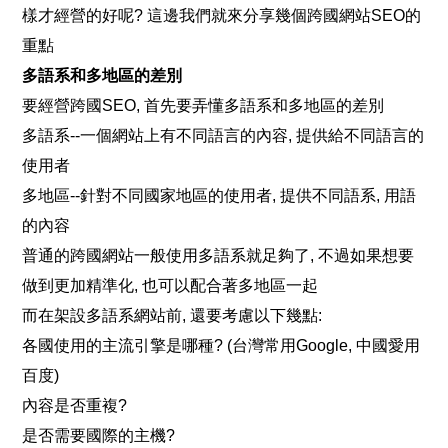
樣才經營的好
呢?
 這邊我們就來分享幾個跨國網站SEO的
重點
多語系和多地區的差別
要經營跨國
SEO, 
首先要弄懂多語系和多地區的差別
多語系--一個網站上有不同語言的
內容, 
提供給不同語言的
使用者
多地區--針對不同國家地區的使用
者, 
提供不同
語系, 
用語
的內容
普通的跨國網站一般使用多語系就足夠
了, 
不過如果想要
做到更加精準
化, 
也可以配合著多地區一起
而在架設多語系網站
前, 
還要考慮以下幾
點:
各國使用的主流引擎是哪
種?
(台灣
常用
Google, 
中國愛用
百
度)
內容是否
重複?
是否需要國際的
主機?