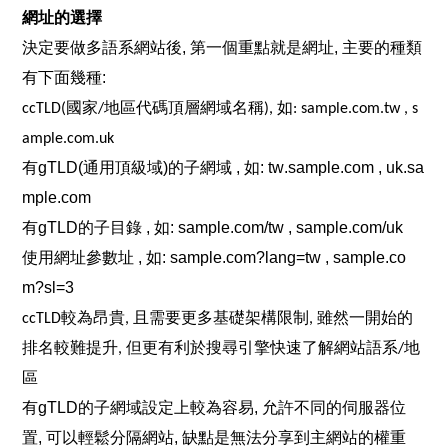
網址的選擇
決定要做多語系網站
後, 
第一個重點就是
網址, 
主要的種類
有下面幾
種:
ccTLD(
國家
/
地區代碼頂層網域名稱
), 如: 
sample.com.tw ,
 s
ample.com.uk
有gTLD
(通用
頂級
域)
的子網域
 ,
如: 
tw.sample.com
 ,
 uk.sa
mple.com
有gTLD的子目錄
 ,
如: 
sample.com/tw
 ,
 sample.com/uk
使用網址參數址
 ,
如: 
sample.com?lang=tw
 ,
 sample.co
m?sl=3
ccTLD較為昂貴
, 
且需要更多基礎架構限制
, 
雖然一開始的
排名較難提升
, 
但更有利於搜尋引擎快速了解網站語系
/
地
區
有gTLD的子網域設定上較為
容易, 
允許不同的伺服器
位
置, 
可以輕鬆分隔
網站, 
缺點是無法分享到主網站的權重