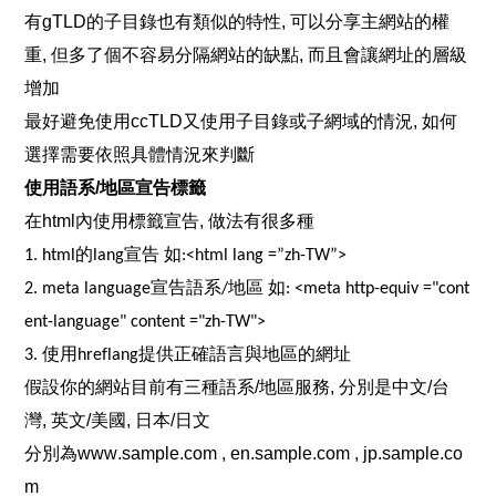
有gTLD的子目錄也有類似的
特性, 
可以分享主網站的
權
重, 
但多了個不容易分隔網站的
缺點, 
而且會讓網址的層級
增加
最好避免使用ccTLD又使用子目錄或子網域的
情況, 
如何
選擇需要依照具體情況來判斷
使用語系/地區宣告標籤
在html內使用標籤
宣告, 
做法有很多種
1. 
html的lang宣告
 如:<html lang =”
zh
-TW”>
2. meta 
language宣告語系
/
地區
 如: <meta http-
equiv
 ="cont
ent-language" content ="
zh
-TW">
3. 
使用hreflang提供正確語言與地區的網址
假設你的網站目前有三種語系/地區
服務, 
分別是中文/
台
灣, 
英文/
美國, 
日本/日文
分別為www.sample.com
 ,
 en.sample.com
 ,
 jp.sample.co
m