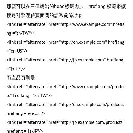
那麼可以在三個網站的head標籤內加上hreflang 標籤來讓
搜尋引擎理解頁面間的語系
關係, 
如:
<link 
rel
 ="alternate" 
href
="http://www.example.com" 
hrefla
ng
 ="
zh
-TW"/>
<link 
rel
 ="alternate" 
href
="http://en.example.com" 
hreflang
="
en
-US"/>
<link 
rel
 ="alternate" 
href
="http://jp.example.com" 
hreflang
="ja-JP"/>
而產品頁則
是:
<link 
rel
 ="alternate" 
href
="http://www.example.com/produc
ts" 
hreflang
 ="
zh
-TW"/>
<link 
rel
 ="alternate" 
href
="http://en.example.com/products" 
hreflang
 ="
en
-US"/>
<link 
rel
 ="alternate" 
href
="http://jp.example.com/products" 
hreflang
 ="ja-JP"/>