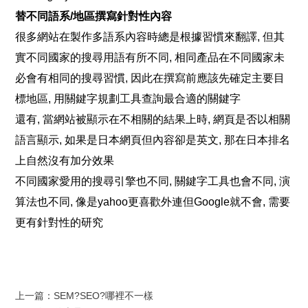
替不同語系/地區撰寫針對性內容
很多網站在製作多語系內容時總是根據習慣來
翻譯, 
但其
實不同國家的搜尋用語有所
不同, 
相同產品在不同國家未
必會有相同的搜尋
習慣, 
因此在撰寫前應該先確定主要目
標
地區, 
用關鍵字規劃工具查詢最合適的關鍵字
還有, 
當網站被顯示在不相關的結果上
時, 
網頁是否以相關
語言
顯示, 
如果是日本網頁但內容卻是
英文, 
那在日本排名
上自然沒有加分效果
不同國家愛用的搜尋引擎也
不同, 
關鍵字工具也會
不同, 
演
算法也
不同, 
像是yahoo更喜歡外連但Google就
不會, 
需要
更有針對性的研究
上一篇：
SEM?SEO?哪裡不一樣