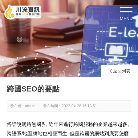
返回列表

跨國SEO的要點
發布者：admin
發布時間：
2022-04-28 16:13:51
俗話說網路無
國界, 
近年來進行跨國服務的企業越來越
多, 
跨語系/地區網站也相應而
生, 
但是跨國的網站到底要怎麼